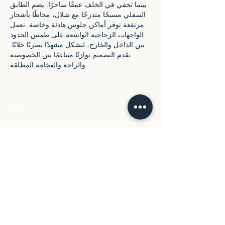
بينما تخفي في الخلف عمقًا ساحرًا. يضم الطابق
السفلي مسبحًا متدرجًا مع شلال، محاطًا بأشجار
مرتفعة توفر أماكن جلوس هادئة وخاصة. تعمل
الواجهات الزجاجية الواسعة على طمس الحدود
بين الداخل والخارج، لتشكل مشهدًا بصريًا خلابًا.
يقدم التصميم توازنًا متناغمًا بين الخصوصية
والراحة والفخامة المطلقة.
MEET ?
Al Harraneh Commercial Complex, Mecca
Al Mukarramah St 152, Amman, Jordan
Call us
Tel: +96279157 9670
Email
info@Linework.design
LINEWORK