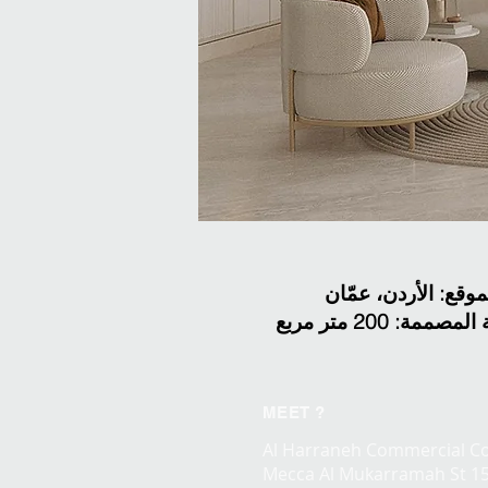
ممة: 200 متر مربع
MEET ?
Al Harraneh Commercial C
Mecca Al Mukarramah St 1