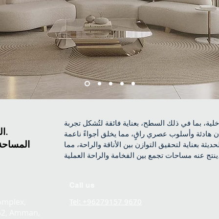
ية، بما في ذلك السطح، بعناية فائقة لتُشكل تجربة
الموقع: الأردن، عمّان.
ان هادئة وأسلوب عصري راقٍ، مما يخلق أجواءً ناعمة
المساحة المص
يثة بعناية لتحقيق التوازن بين الأناقة والراحة، مما
الفخامة والراحة العملية.
Call us
omplex,
Tel: +96279157 9670
52, Amman,