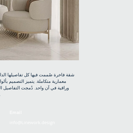
شقة فاخرة صُممت فيها كل تفاصيلها الداخل
معمارية متكاملة. يتميز التصميم بألو
وراقية في آن واحد. دُمجت التفاصيل الحد
ينتج عنه مساحات تجمع بين 
Email
info@Linework.design